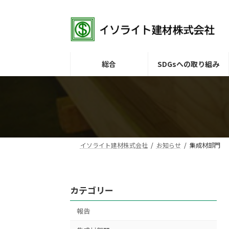
コ
ナ
ン
ビ
テ
ゲ
ン
ー
ツ
シ
へ
ョ
総合
SDGsへの取り組み
ス
ン
キ
に
ッ
移
プ
動
イソライト建材株式会社
お知らせ
集成材部門
カテゴリー
報告