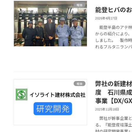
報告
能登ヒバの
2026年4月17日
能登半島のアテ林
からの紹介により
しました。 製作
れるフルタニランバー
弊社の新建
報告
度 石川県
事業【DX/
2025年11月18日
弊社が幹事企業と
る、『能登産珪藻
材の研究開発事業