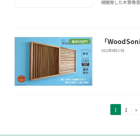
規開発した木質吸音パ
「WoodS
集成材部門
2022年8月17日
投
固
固
1
2
»
定
定
稿
ペ
ペ
ー
ー
の
ジ
ジ