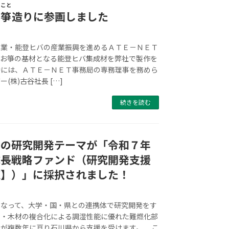
こと
お
箏
造りに参画しました
業・能登ヒバの産業振興を進めるＡＴＥ－ＮＥＴ
、お箏の基材となる能登ヒバ集成材を弊社で製作を
時には、ＡＴＥ－ＮＥＴ事務局の専務理事を務めら
(株)古谷社長 […]
続きを読む
材の研究開発テーマが「令和７年
成長戦略ファンド（研究開発支援
GX】）」に採択されました！
なって、大学・国・県との連携体で研究開発をす
土・木材の複合化による調湿性能に優れた難燃化部
』が複数年に亘り石川県から支援を受けます。 こ